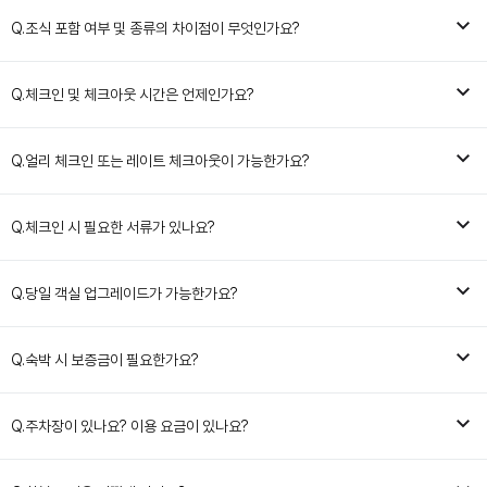
고객서비스
#ENFORD HOTEL
Q.
조식 포함 여부 및 종류의 차이점이 무엇인가요?
편의서비스
엔포드호텔 청주
층별안내
솔레아도
Q.
체크인 및 체크아웃 시간은 언제인가요?
오시는길
스페셜오퍼
공지사항
엔포드 멤버십
자주묻는질문
어반오아시스 회원권
온라인 상담실
언택트 플랫폼
Q.
얼리 체크인 또는 레이트 체크아웃이 가능한가요?
Q.
체크인 시 필요한 서류가 있나요?
Q.
당일 객실 업그레이드가 가능한가요?
Q.
숙박 시 보증금이 필요한가요?
Q.
주차장이 있나요? 이용 요금이 있나요?