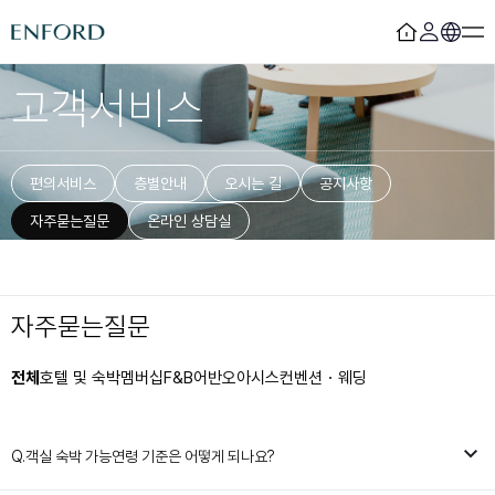
고객서비스
로그인
회원가입
객실
F&B
편의서비스
층별안내
오시는 길
공지사항
디럭스
시즐링하우스
자주묻는질문
온라인 상담실
디럭스 레지던스
비아라테
프리미어
더 라운지 리히트 21
부티크
베이징
스위트
마마채
자주묻는질문
어반오아시스
컨벤션&웨딩
전체
호텔 및 숙박
멤버십
F&B
어반오아시스
컨벤션・웨딩
라군 풀
컨벤션
피트니스
웨딩
라군 라운지
사우나
Q.
객실 숙박 가능연령 기준은 어떻게 되나요?