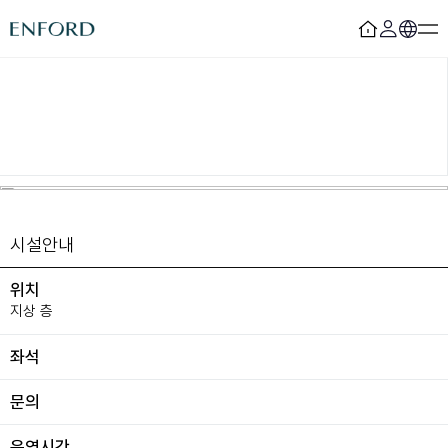
로그인
회원가입
객실
F&B
디럭스
시즐링하우스
디럭스 레지던스
비아라테
프리미어
더 라운지 리히트 21
부티크
베이징
시설안내
스위트
마마채
위치
어반오아시스
컨벤션&웨딩
지상 층
좌석
라군 풀
컨벤션
피트니스
웨딩
라군 라운지
문의
사우나
운영시간