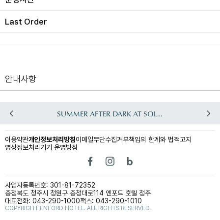
고객서비스
#ENFORD HOTEL
Last Order
편의서비스
엔포드호텔 청주
층별안내
솔레아도
오시는길
스페셜오퍼
공지사항
엔포드 멤버십
자주묻는질문
어반오아시스 회원권
온라인 상담실
언택트 플랫폼
안내사항
SUMMER AFTER DARK AT SOLEADO
이용약관
개인정보처리방침
이메일무단수집거부
책임의 한계와 법적고지
영상정보처리기기 운영방침
사업자등록번호: 301-81-72352
충청북도 청주시 청원구 충청대로114 엔포드 호텔 청주
대표전화: 043-290-1000
팩스: 043-290-1010
COPYRIGHT ENFORD HOTEL. ALL RIGHTS RESERVED.